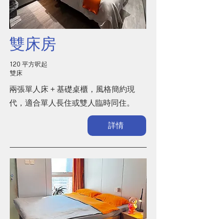
雙床房
120 平方呎起
雙床
兩張單人床 + 基礎桌櫃，風格簡約現
代，適合單人長住或雙人臨時同住。
詳情